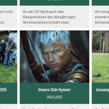
ert sich
An der GV fand auch das
Am ver
Rangverlesen der diesjährigen
einmal m
st.
Vereinsmeisterschaft statt.
Schweize
2025
Unsere Club-Hymne!
Aussenpl
29.04.2025